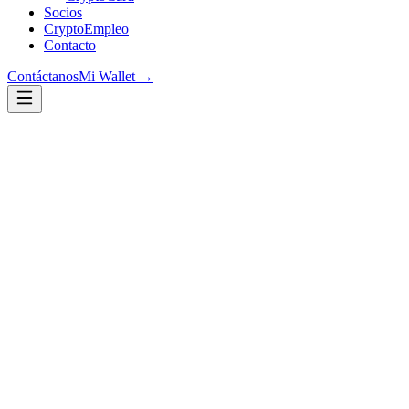
Socios
CryptoEmpleo
Contacto
Contáctanos
Mi Wallet →
era digital
era
digital
era digital