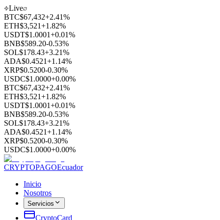
Live
BTC
$
67,432
+2.41%
ETH
$
3,521
+1.82%
USDT
$
1.0001
+0.01%
BNB
$
589.20
-0.53%
SOL
$
178.43
+3.21%
ADA
$
0.4521
+1.14%
XRP
$
0.5200
-0.30%
USDC
$
1.0000
+0.00%
BTC
$
67,432
+2.41%
ETH
$
3,521
+1.82%
USDT
$
1.0001
+0.01%
BNB
$
589.20
-0.53%
SOL
$
178.43
+3.21%
ADA
$
0.4521
+1.14%
XRP
$
0.5200
-0.30%
USDC
$
1.0000
+0.00%
CRYPTOPAGO
Ecuador
Inicio
Nosotros
Servicios
CryptoCard